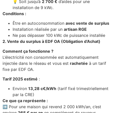
💡 Soit jusqu’à
2 700 €
d’aides pour une
installation de 9 kWc.
Conditions :
Être en autoconsommation
avec vente de surplus
Installation réalisée par un
artisan RGE
Ne pas dépasser 100 kWc de puissance installée
2. Vente du surplus à EDF OA (Obligation d’Achat)
Comment ça fonctionne ?
L’électricité non consommée est automatiquement
injectée dans le réseau et vous est
rachetée
à un tarif
fixe par EDF OA.
Tarif 2025 estimé
:
Environ
13,28 c€/kWh
(tarif fixé trimestriellement
par la CRE)
Ce que ça représente :
➡️ Pour une maison qui revend 2 000 kWh/an, c’est
environ
265 € par an
en complément de revenus.