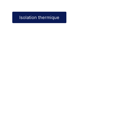
Gagnez en confort tout en réduisant les pertes de
chaleur : combles, murs, planchers…
Isolation thermique
Eau chaude à moindre coût
Un ballon intelligent pour produire votre eau chaude
jusqu’à 75 % moins cher.