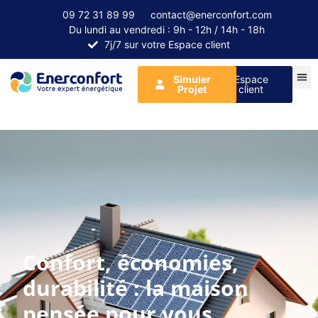
09 72 31 89 99
contact@enerconfort.com
Du lundi au vendredi : 9h - 12h / 14h - 18h
7j/7 sur votre Espace client
Simuler
Espace
Projet
client
Confort, économies,
durabilité : la maison
pensée pour vous