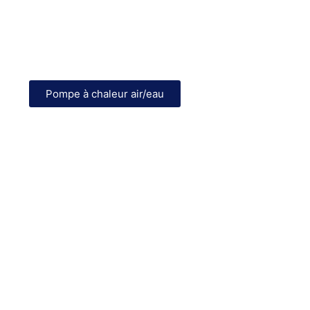
Chauffage écologique et économique
Adoptez une solution performante pour chauffer votre
logement et votre eau.
Pompe à chaleur air/eau