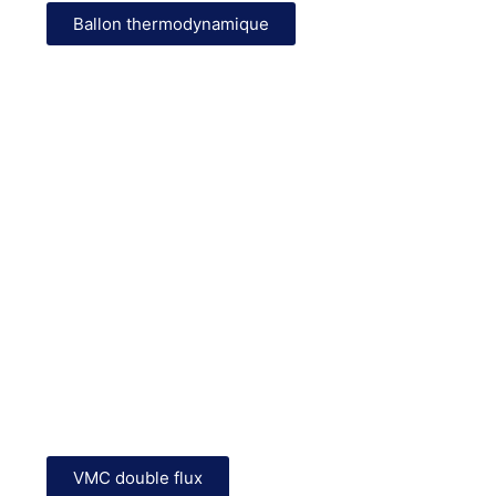
Ballon thermodynamique
Un air sain et maîtrisé
Ventilez votre logement tout en conservant la chaleur.
Une solution idéale pour votre santé et vos économies.
VMC double flux