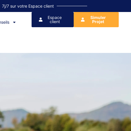
7j/7 sur votre Espace client
Espace
Simuler
client
Projet
seils