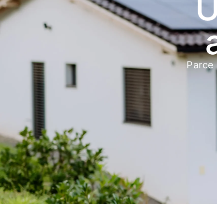
U
Parce 