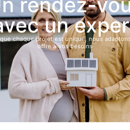
n rendez-vo
avec un exper
que chaque projet est unique, nous adapton
offre à vos besoins