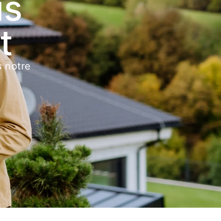
us
t
s notre