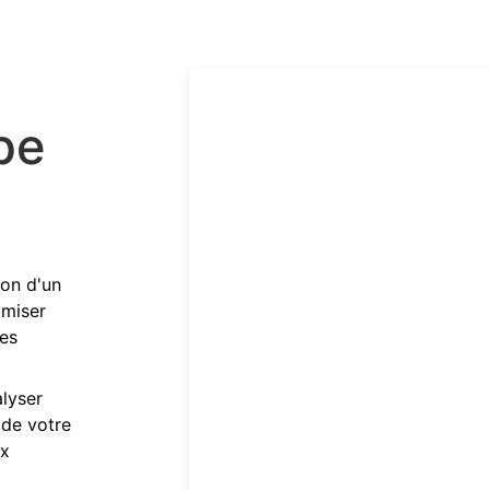
pe
ion d'un
imiser
res
lyser
 de votre
ux