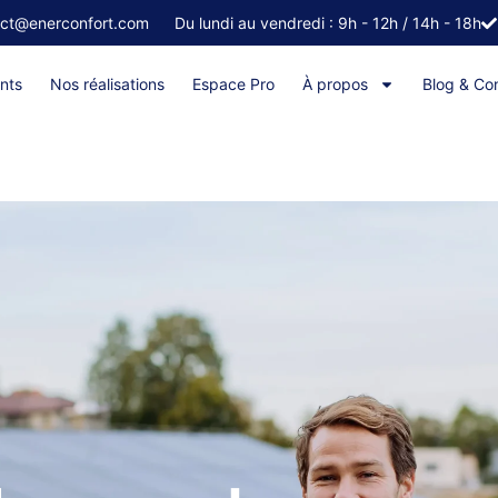
act@enerconfort.com
Du lundi au vendredi : 9h - 12h / 14h - 18h
nts
Nos réalisations
Espace Pro
À propos
Blog & Con