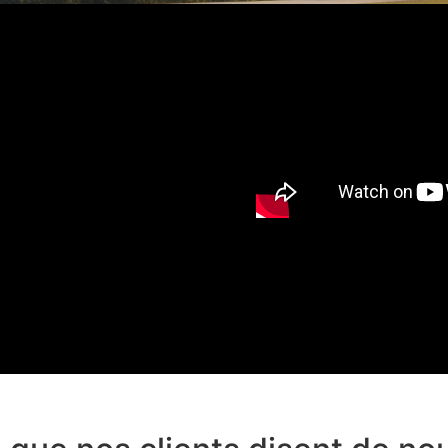
 Antoine
à 60% sur
té !