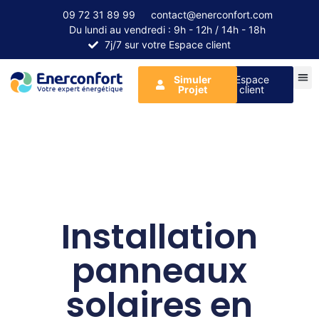
09 72 31 89 99
contact@enerconfort.com
Du lundi au vendredi : 9h - 12h / 14h - 18h
7j/7 sur votre Espace client
Simuler
Espace
Projet
client
Installation
panneaux
solaires en