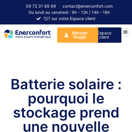
09 72 31 89 99
contact@enerconfort.com
Du lundi au vendredi : 9h - 12h / 14h - 18h
7j/7 sur votre Espace client
Simuler
Espace
Projet
client
Batterie solaire :
pourquoi le
stockage prend
une nouvelle